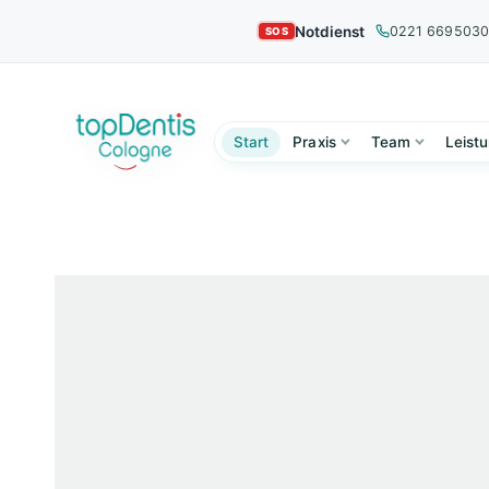
Notdienst
0221 669503
Start
Praxis
Team
Leist