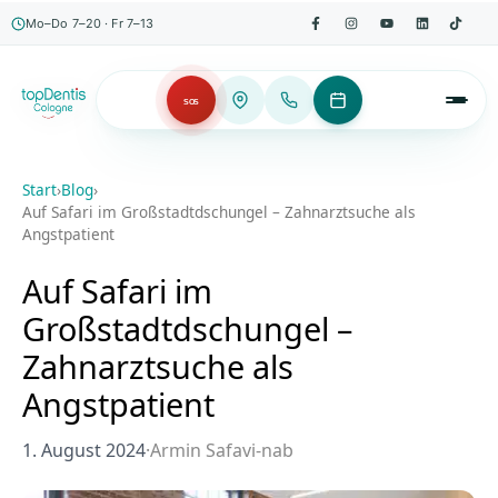
Mo–Do 7–20 · Fr 7–13
SOS
Start
›
Blog
›
Auf Safari im Großstadtdschungel – Zahnarztsuche als
Angstpatient
Auf Safari im
Großstadtdschungel –
Zahnarztsuche als
Angstpatient
1. August 2024
·
Armin Safavi-nab