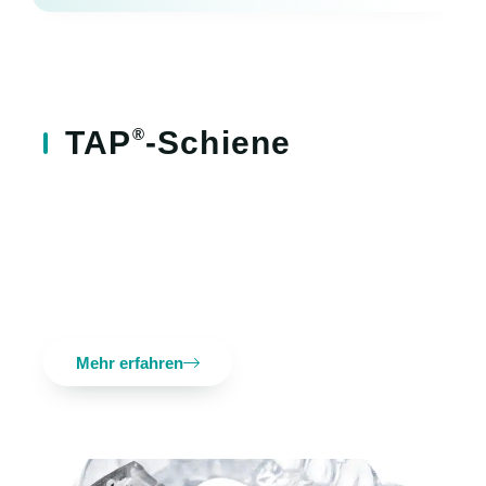
®
TAP
-Schiene​
®
Die
TAP
-Schiene
ist eine Unter­kiefer­
protrusionsschiene und eine gezielte, wirksame
Therapie des Schnarchens und der Schlafapnoe.
Sie korrigiert während des Schlafes die Position von
Unterkiefer, Zunge und Gaumensegel und hält damit
die Atemwege offen.
Mehr erfahren