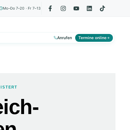
Mo–Do 7–20 · Fr 7–13
Anrufen
Termine online
EISTERT
ich­
en