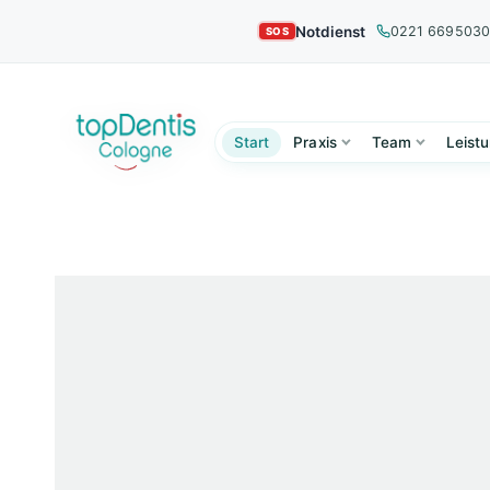
Notdienst
0221 669503
Start
Praxis
Team
Leist