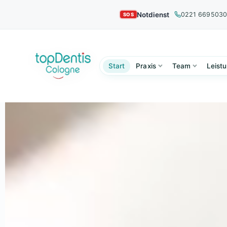
Notdienst
0221 669503
Start
Praxis
Team
Leist