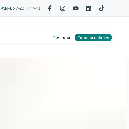
Mo–Do 7–20 · Fr 7–13
Anrufen
Termine online