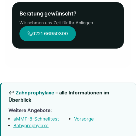
Beratung gewünscht?
Wir nehmen uns Zeit für Ihr Anliegen.
0221 66950300
↩
Zahnprophylaxe​
– alle Informationen im
Überblick
Weitere Angebote:
aMMP-8-Schnelltest​
Vorsorge
Babyprophylaxe