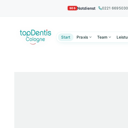
Notdienst
0221 669503
Start
Praxis
Team
Leist