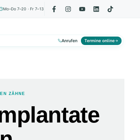
Mo–Do 7–20 · Fr 7–13
Anrufen
Termine online
NEN ZÄHNE
mplantate
ln