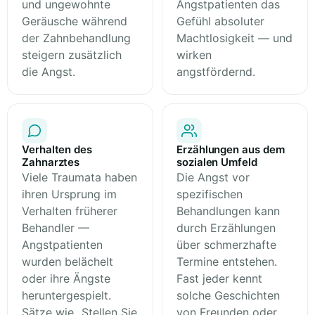
und ungewohnte
Angstpatienten das
Geräusche während
Gefühl absoluter
der Zahnbehandlung
Machtlosigkeit — und
steigern zusätzlich
wirken
die Angst.
angstfördernd.
Verhalten des
Erzählungen aus dem
Zahnarztes
sozialen Umfeld
Viele Traumata haben
Die Angst vor
ihren Ursprung im
spezifischen
Verhalten früherer
Behandlungen kann
Behandler —
durch Erzählungen
Angstpatienten
über schmerzhafte
wurden belächelt
Termine entstehen.
oder ihre Ängste
Fast jeder kennt
heruntergespielt.
solche Geschichten
Sätze wie „Stellen Sie
von Freunden oder