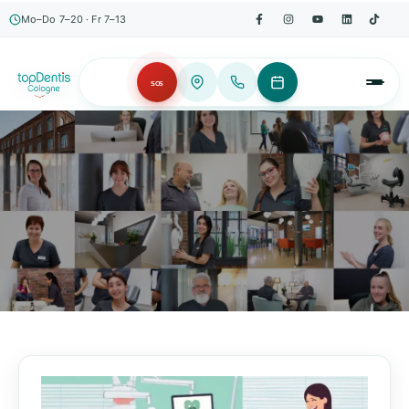
Mo–Do 7–20 · Fr 7–13
SOS
AKTUELLES, WISSENSWERTES & MEHR!
Unser Blog