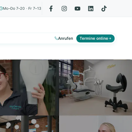
Mo–Do 7–20 · Fr 7–13
Anrufen
Termine online