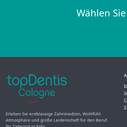
Wählen Sie
A
t
S
C
5
Erleben Sie erstklassige Zahnmedizin, Wohlfühl-
Atmosphäre und große Leidenschaft für den Beruf.
Ihr Zahnarzt in Köln.