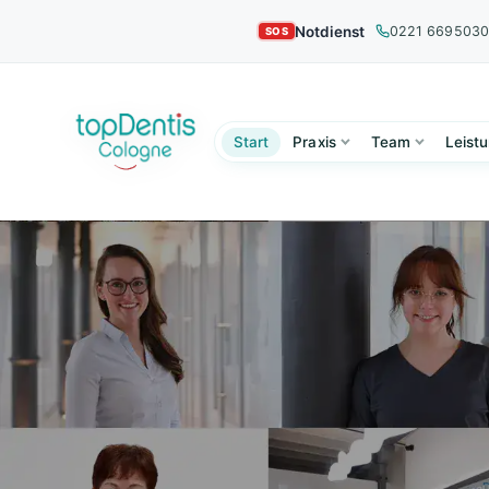
Notdienst
0221 669503
Start
Praxis
Team
Leist