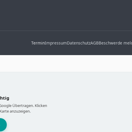
Termin
Impressum
Datenschutz
AGB
Beschwerde mel
chtig
 Google Übertragen. Klicken
Karte anzuzeigen.
)