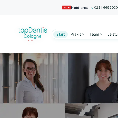
Notdienst
0221 669503
Start
Praxis
Team
Leist