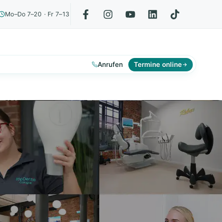
Mo–Do 7–20 · Fr 7–13
Anrufen
Termine online