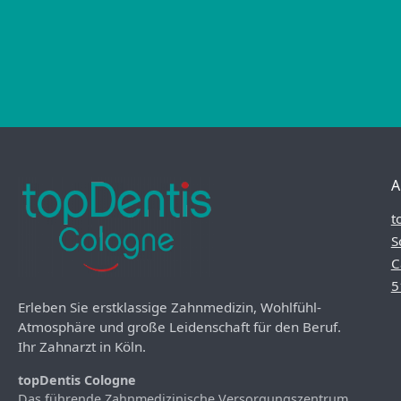
A
t
S
C
5
Erleben Sie erstklassige Zahnmedizin, Wohlfühl-
Atmosphäre und große Leidenschaft für den Beruf.
Ihr Zahnarzt in Köln.
topDentis Cologne
Das führende Zahnmedizinische Versorgungszentrum