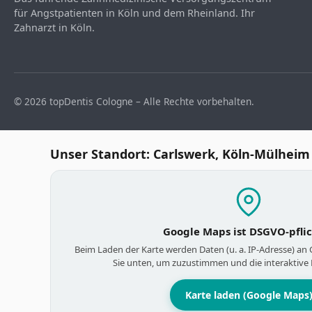
für Angstpatienten in Köln und dem Rheinland. Ihr
Zahnarzt in Köln.
© 2026 topDentis Cologne – Alle Rechte vorbehalten.
Unser Standort: Carlswerk, Köln-Mülheim
Google Maps ist DSGVO-pfli
Beim Laden der Karte werden Daten (u. a. IP-Adresse) an
Sie unten, um zuzustimmen und die interaktive 
Karte laden (Google Maps