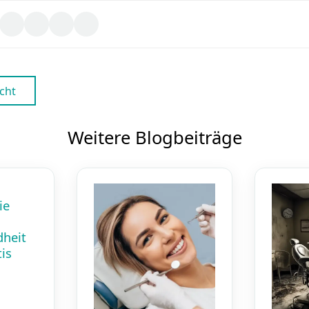
cht
Weitere Blogbeiträge
ie
heit
is