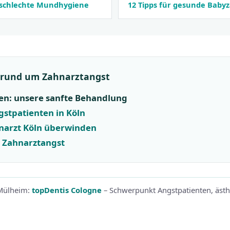
 schlechte Mundhygiene
12 Tipps für gesunde Baby
 rund um Zahnarztangst
en: unsere sanfte Behandlung
gstpatienten in Köln
narzt Köln überwinden
 Zahnarztangst
-Mülheim:
topDentis Cologne
– Schwerpunkt Angstpatienten, äst