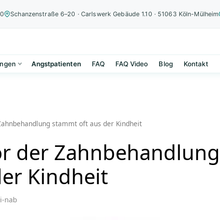
00
Schanzenstraße 6–20 · Carlswerk Gebäude 1.10 · 51063 Köln-Mülheim
ungen
Angstpatienten
FAQ
FAQ Video
Blog
Kontakt
Zahnbehandlung stammt oft aus der Kindheit
or der Zahnbehandlun
der Kindheit
i-nab