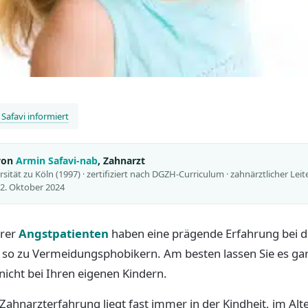
Safavi informiert
 von
Armin Safavi-nab
, Zahnarzt
ität zu Köln (1997) · zertifiziert nach DGZH-Curriculum · zahnärztlicher Leit
 22. Oktober 2024
erer
Angstpatienten
haben eine prägende Erfahrung bei 
o zu Vermeidungsphobikern. Am besten lassen Sie es gar 
icht bei Ihren eigenen Kindern.
Zahnarzterfahrung liegt fast immer in der Kindheit, im Alte