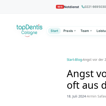
Notdienst
0221 669503
Start
Praxis
Team
Leist
Start
›
Blog
›
Angst vor der 
Angst v
oft aus 
18. Juli 2024
·
Armin Safav