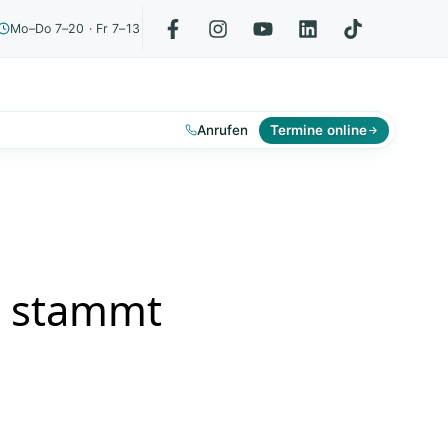
Mo–Do 7–20 · Fr 7–13
Anrufen
Termine online
g stammt