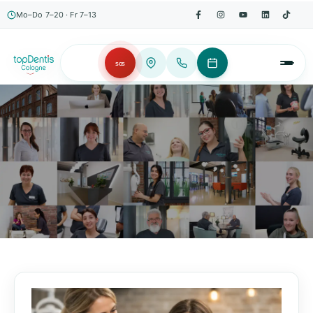
Mo–Do 7–20 · Fr 7–13
SOS
AKTUELLES, WISSENSWERTES & MEHR!
Unser Blog