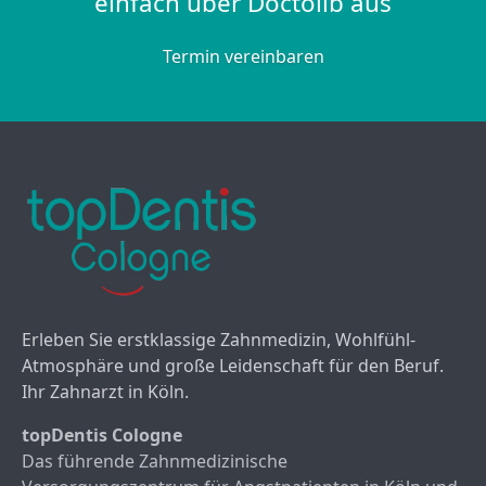
einfach über Doctolib aus
Termin vereinbaren
Erleben Sie erstklassige Zahnmedizin, Wohlfühl-
Atmosphäre und große Leidenschaft für den Beruf.
Ihr Zahnarzt in Köln.
topDentis Cologne
Das führende Zahnmedizinische