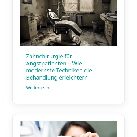
Zahnchirurgie für
Angstpatienten – Wie
modernste Techniken die
Behandlung erleichtern
Weiterlesen