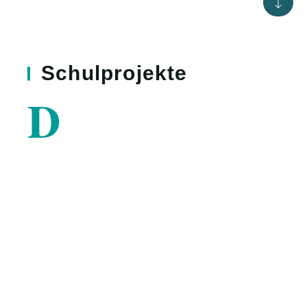
Schul­projekte
D
as School Project & Community Centre
befindet sich auf sandigem Boden der
Wüste Namib in einem Slumviertel
Swakopmunds in Namibia. In der Hoffnung auf
Arbeit ziehen viele Leute aus dem Norden
Namibias an die Küste, was zur Bildung von
verarmten Vorstädten führt.
So haben die meisten Menschen dort keine oder
nur unregelmäßig Arbeit. Einige tausend Menschen
leben dort in Hütten, die aus Müllteilen gebaut
worden sind, ohne Elektrizität und fließendes
Wasser.