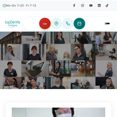
Mo–Do 7–20 · Fr 7–13
SOS
AKTUELLES, WISSENSWERTES & MEHR!
Unser Blog