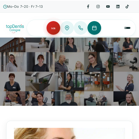
Mo–Do 7–20 · Fr 7–13
SOS
AKTUELLES, WISSENSWERTES & MEHR!
Unser Blog