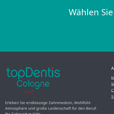
Wählen Sie
A
t
S
C
5
Erleben Sie erstklassige Zahnmedizin, Wohlfühl-
Atmosphäre und große Leidenschaft für den Beruf.
Ihr Zahnarzt in Köln.