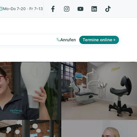
Mo–Do 7–20 · Fr 7–13
Anrufen
Termine online