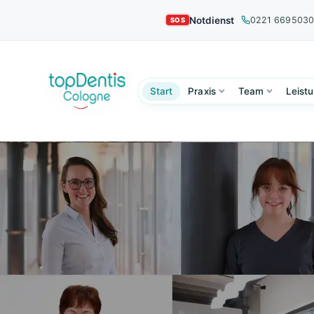
Notdienst
0221 669503
Start
Praxis
Team
Leist