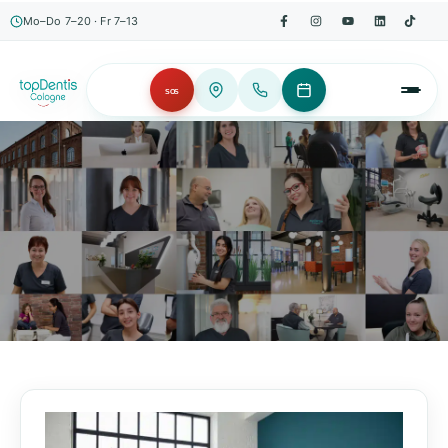
Mo–Do 7–20 · Fr 7–13
SOS
AKTUELLES, WISSENSWERTES & MEHR!
Unser Blog