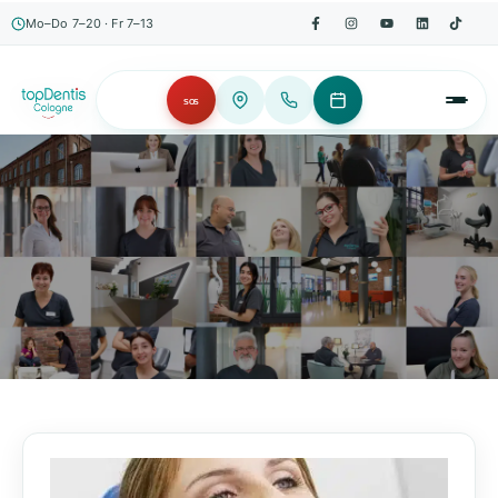
Mo–Do 7–20 · Fr 7–13
SOS
AKTUELLES, WISSENSWERTES & MEHR!
Unser Blog