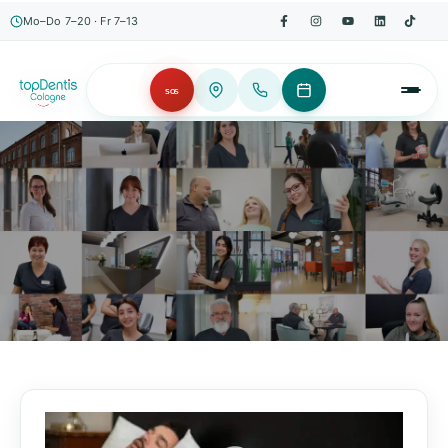
Mo–Do 7–20 · Fr 7–13
SOS
AKTUELLES, WISSENSWERTES & MEHR!
Unser Blog