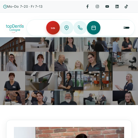
Mo–Do 7–20 · Fr 7–13
SOS
AKTUELLES, WISSENSWERTES & MEHR!
Unser Blog