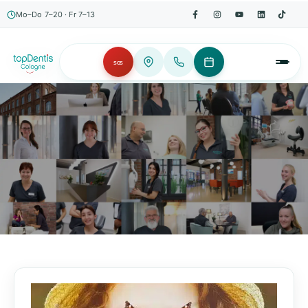
Mo–Do 7–20 · Fr 7–13
SOS
AKTUELLES, WISSENSWERTES & MEHR!
Unser Blog