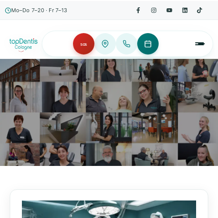
Mo–Do 7–20 · Fr 7–13
SOS
AKTUELLES, WISSENSWERTES & MEHR!
Unser Blog