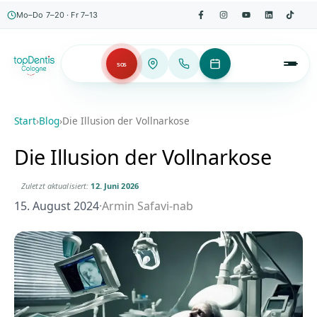
Mo–Do 7–20 · Fr 7–13
SOS
Start
›
Blog
›
Die Illusion der Vollnarkose
Die Illusion der Vollnarkose
Zuletzt aktualisiert:
12. Juni 2026
15. August 2024
·
Armin Safavi-nab