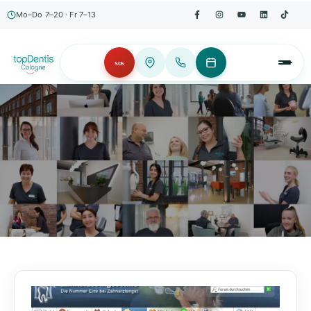
Mo–Do 7–20 · Fr 7–13
SOS
AKTUELLES, WISSENSWERTES & MEHR!
Unser Blog