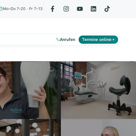
Mo–Do 7–20 · Fr 7–13
Anrufen
Termine online