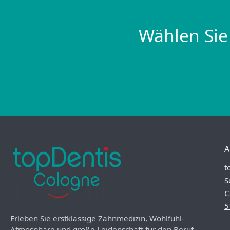
Wählen Sie
A
t
S
C
5
Erleben Sie erstklassige Zahnmedizin, Wohlfühl-
Atmosphäre und große Leidenschaft für den Beruf.