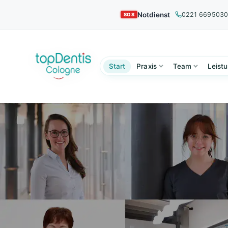
Notdienst
0221 669503
Start
Praxis
Team
Leist