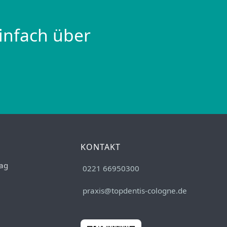
infach über
KONTAKT
ag
0221 66950300
praxis@topdentis-cologne.de