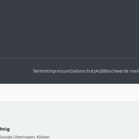
Termin
Impressum
Datenschutz
AGB
Beschwerde mel
chtig
 Google Übertragen. Klicken