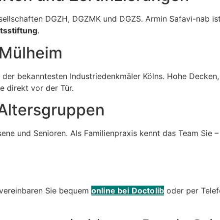
gesellschaften DGZH, DGZMK und DGZS. Armin Safavi-nab i
sstiftung
.
-Mülheim
em der bekanntesten Industriedenkmäler Kölns. Hohe Decken
 direkt vor der Tür.
e Altersgruppen
ne und Senioren. Als Familienpraxis kennt das Team Sie – I
n vereinbaren Sie bequem
online bei Doctolib
oder per Telef