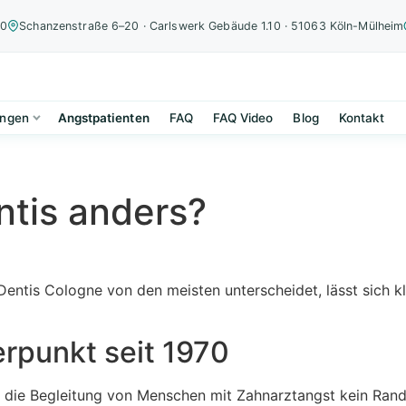
00
Schanzenstraße 6–20 · Carlswerk Gebäude 1.10 · 51063 Köln-Mülheim
ungen
Angstpatienten
FAQ
FAQ Video
Blog
Kontakt
tis anders?
Dentis Cologne von den meisten unterscheidet, lässt sich k
rpunkt seit 1970
t die Begleitung von Menschen mit Zahnarztangst kein Ran