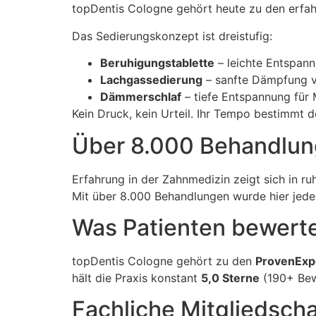
topDentis Cologne gehört heute zu den erfahr
Das Sedierungskonzept ist dreistufig:
Beruhigungstablette
– leichte Entspan
Lachgassedierung
– sanfte Dämpfung 
Dämmerschlaf
– tiefe Entspannung fü
Kein Druck, kein Urteil. Ihr Tempo bestimmt 
Über 8.000 Behandlu
Erfahrung in der Zahnmedizin zeigt sich in r
Mit über 8.000 Behandlungen wurde hier jede
Was Patienten bewert
topDentis Cologne gehört zu den
ProvenExp
hält die Praxis konstant
5,0 Sterne
(190+ Bewe
Fachliche Mitgliedscha