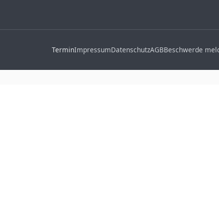
Termin
Impressum
Datenschutz
AGB
Beschwerde mel
chtig
 Google Übertragen. Klicken
Karte anzuzeigen.
)
ederzeit im Cookie-Banner.