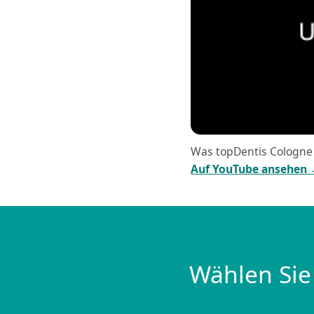
Was topDentis Cologne 
Auf YouTube ansehen
Wählen Sie