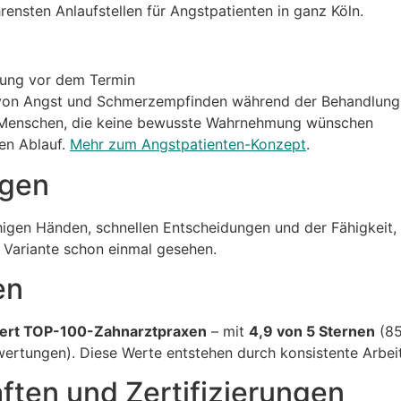
ensten Anlaufstellen für Angstpatienten in ganz Köln.
nung vor dem Termin
von Angst und Schmerzempfinden während der Behandlung
r Menschen, die keine bewusste Wahrnehmung wünschen
den Ablauf.
Mehr zum Angstpatienten-Konzept
.
ngen
uhigen Händen, schnellen Entscheidungen und der Fähigkeit, 
 Variante schon einmal gesehen.
en
ert TOP-100-Zahnarztpraxen
– mit
4,9 von 5 Sternen
(85
rtungen). Diese Werte entstehen durch konsistente Arbeit
ften und Zertifizierungen