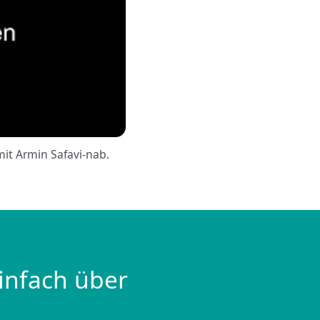
it Armin Safavi-nab.
infach über