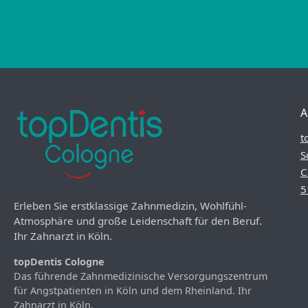
A
t
S
C
5
Erleben Sie erstklassige Zahnmedizin, Wohlfühl-
Atmosphäre und große Leidenschaft für den Beruf.
Ihr Zahnarzt in Köln.
topDentis Cologne
Das führende Zahnmedizinische Versorgungszentrum
für Angstpatienten in Köln und dem Rheinland. Ihr
Zahnarzt in Köln.