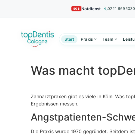
Notdienst
0221 669503
Start
Praxis
Team
Leist
Was macht topDen
Zahnarztpraxen gibt es viele in Köln. Was top
Ergebnissen messen.
Angstpatienten-Schwe
Die Praxis wurde 1970 gegründet. Seitdem is