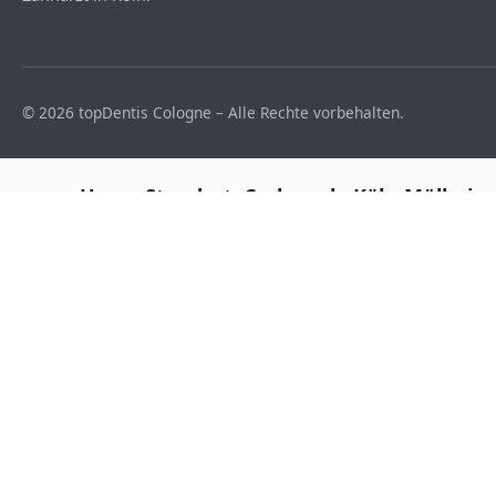
© 2026 topDentis Cologne – Alle Rechte vorbehalten.
Unser Standort: Carlswerk, Köln-Mülheim
Google Maps ist DSGVO-pfli
Beim Laden der Karte werden Daten (u. a. IP-Adresse) an
Sie unten, um zuzustimmen und die interaktive 
Karte laden (Google Maps
Ihre Wahl wird für zukünftige Aufrufe gespeichert. Ändern j