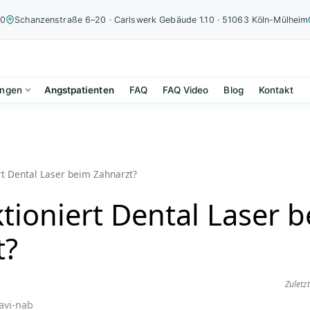
00
Schanzenstraße 6–20 · Carlswerk Gebäude 1.10 · 51063 Köln-Mülheim
ungen
Angstpatienten
FAQ
FAQ Video
Blog
Kontakt
rt Dental Laser beim Zahnarzt?
tioniert Dental Laser 
t?
Zuletzt
avi-nab