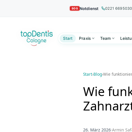
Notdienst
0221 669503
Start
Praxis
Team
Leist
Start
›
Blog
›
Wie funktionie
Wie funk
Zahnarz
26. März 2026
·
Armin Saf