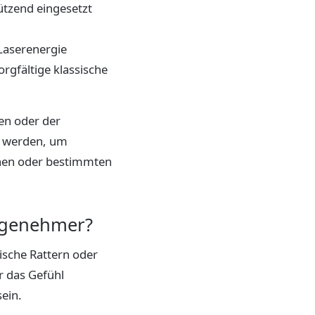
ützend eingesetzt
Laserenergie
orgfältige klassische
en oder der
zt werden, um
then oder bestimmten
angenehmer?
ische Rattern oder
r das Gefühl
ein.