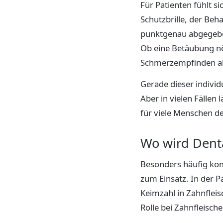
Für Patienten fühlt si
Schutzbrille, der Beha
punktgenau abgegeben.
Ob eine Betäubung nö
Schmerzempfinden a
Gerade dieser individ
Aber in vielen Fälle
für viele Menschen d
Wo wird Denta
Besonders häufig kom
zum Einsatz. In der 
Keimzahl in Zahnfleisc
Rolle bei Zahnfleisch