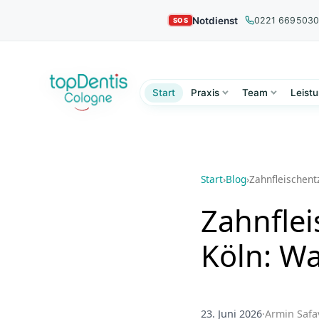
Notdienst
0221 669503
Start
Praxis
Team
Leist
Start
›
Blog
›
Zahnfleischent
Zahnfle
Köln: Wa
23. Juni 2026
·
Armin Safa