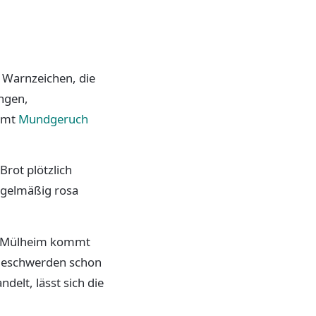
e Warnzeichen, die
ngen,
mmt
Mundgeruch
rot plötzlich
regelmäßig rosa
öln-Mülheim kommt
e Beschwerden schon
delt, lässt sich die