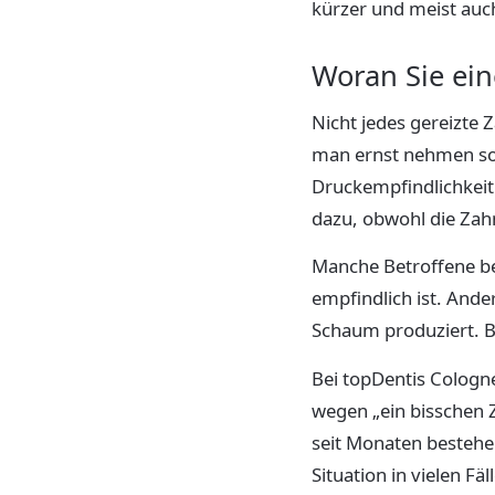
kürzer und meist auch
Woran Sie ei
Nicht jedes gereizte 
man ernst nehmen so
Druckempfindlichke
dazu, obwohl die Zahn
Manche Betroffene ber
empfindlich ist. Ande
Schaum produziert. Be
Bei topDentis Cologne
wegen „ein bisschen 
seit Monaten bestehen
Situation in vielen Fäl