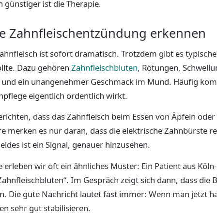
 günstiger ist die Therapie.
ne Zahnfleischentzündung erkennen
Zahnfleisch ist sofort dramatisch. Trotzdem gibt es typisch
llte. Dazu gehören
Zahnfleischbluten
, Rötungen, Schwellu
it und ein unangenehmer Geschmack im Mund. Häufig ko
pflege eigentlich ordentlich wirkt.
ichten, dass das Zahnfleisch beim Essen von Äpfeln oder B
re merken es nur daran, dass die elektrische Zahnbürste 
ides ist ein Signal, genauer hinzusehen.
 erleben wir oft ein ähnliches Muster: Ein Patient aus K
Zahnfleischbluten“. Im Gespräch zeigt sich dann, dass di
. Die gute Nachricht lautet fast immer: Wenn man jetzt han
len sehr gut stabilisieren.