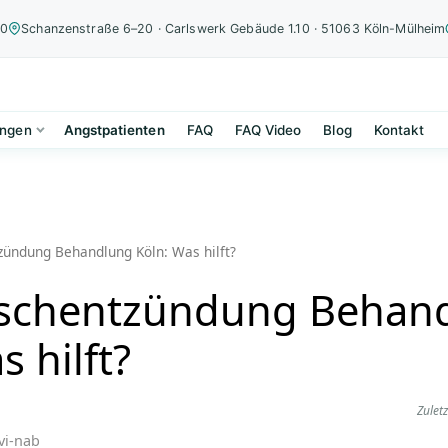
00
Schanzenstraße 6–20 · Carlswerk Gebäude 1.10 · 51063 Köln-Mülheim
ungen
Angstpatienten
FAQ
FAQ Video
Blog
Kontakt
zündung Behandlung Köln: Was hilft?
ischentzündung Behan
s hilft?
Zuletz
vi-nab