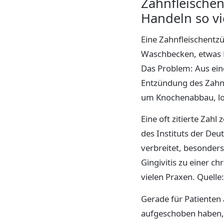
Zahnfleische
Handeln so v
Eine Zahnfleischentzü
Waschbecken, etwas D
Das Problem: Aus eine
Entzündung des Zahnh
um Knochenabbau, lo
Eine oft zitierte Zah
des Instituts der Deu
verbreitet, besonder
Gingivitis zu einer c
vielen Praxen. Quelle
Gerade für Patienten 
aufgeschoben haben, l