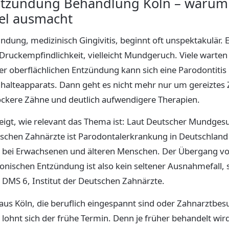
ntzündung Behandlung Köln – warum
iel ausmacht
ndung, medizinisch Gingivitis, beginnt oft unspektakulär. 
ruckempfindlichkeit, vielleicht Mundgeruch. Viele warten 
r oberflächlichen Entzündung kann sich eine Parodontitis 
alteapparats. Dann geht es nicht mehr nur um gereiztes 
ckere Zähne und deutlich aufwendigere Therapien.
l zeigt, wie relevant das Thema ist: Laut Deutscher Mundge
tschen Zahnärzte ist Parodontalerkrankung in Deutschland
s bei Erwachsenen und älteren Menschen. Der Übergang v
hronischen Entzündung ist also kein seltener Ausnahmefall, 
: DMS 6, Institut der Deutschen Zahnärzte.
aus Köln, die beruflich eingespannt sind oder Zahnarztbes
ohnt sich der frühe Termin. Denn je früher behandelt wir