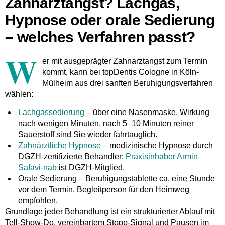
Zahnarztangst? Lachgas,
Hypnose oder orale Sedierung
– welches Verfahren passt?
W
er mit ausgeprägter Zahnarztangst zum Termin
kommt, kann bei topDentis Cologne in Köln-
Mülheim aus drei sanften Beruhigungsverfahren
wählen:
Lachgassedierung
– über eine Nasenmaske, Wirkung
nach wenigen Minuten, nach 5–10 Minuten reiner
Sauerstoff sind Sie wieder fahrtauglich.
Zahnärztliche Hypnose
– medizinische Hypnose durch
DGZH-zertifizierte Behandler;
Praxisinhaber Armin
Safavi-nab
ist DGZH-Mitglied.
Orale Sedierung
– Beruhigungstablette ca. eine Stunde
vor dem Termin, Begleitperson für den Heimweg
empfohlen.
Grundlage jeder Behandlung ist ein strukturierter Ablauf mit
Tell-Show-Do, vereinbartem Stopp-Signal und Pausen im