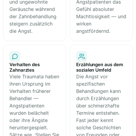
und ungewohnte
Angstpatienten das
Geräusche während
Gefühl absoluter
der Zahnbehandlung
Machtlosigkeit — und
steigern zusätzlich
wirken
die Angst.
angstfördernd.
Verhalten des
Erzählungen aus dem
Zahnarztes
sozialen Umfeld
Viele Traumata haben
Die Angst vor
ihren Ursprung im
spezifischen
Verhalten früherer
Behandlungen kann
Behandler —
durch Erzählungen
Angstpatienten
über schmerzhafte
wurden belächelt
Termine entstehen.
oder ihre Ängste
Fast jeder kennt
heruntergespielt.
solche Geschichten
Sätze wie „Stellen Sie
von Freunden oder