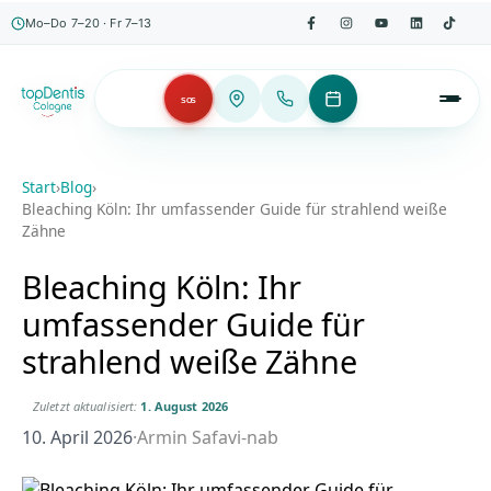
Mo–Do 7–20 · Fr 7–13
SOS
Start
›
Blog
›
Bleaching Köln: Ihr umfassender Guide für strahlend weiße
Zähne
Bleaching Köln: Ihr
umfassender Guide für
strahlend weiße Zähne
Zuletzt aktualisiert:
1. August 2026
10. April 2026
·
Armin Safavi-nab