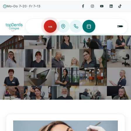
Mo–Do 7–20 · Fr 7–13
SOS
AKTUELLES, WISSENSWERTES & MEHR!
Unser Blog