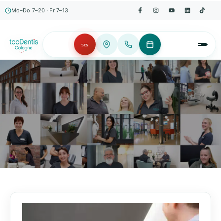
Mo–Do 7–20 · Fr 7–13
SOS
AKTUELLES, WISSENSWERTES & MEHR!
Unser Blog