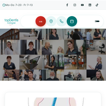
Mo–Do 7–20 · Fr 7–13
SOS
AKTUELLES, WISSENSWERTES & MEHR!
Unser Blog