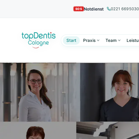
Notdienst
0221 669503
Start
Praxis
Team
Leist