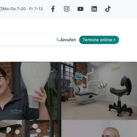
Mo–Do 7–20 · Fr 7–13
Anrufen
Termine online