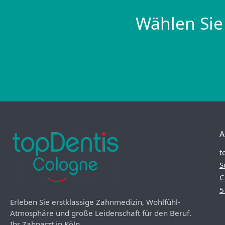
Wählen Sie
A
t
S
C
5
Erleben Sie erstklassige Zahnmedizin, Wohlfühl-
Atmosphäre und große Leidenschaft für den Beruf.
Ihr Zahnarzt in Köln.