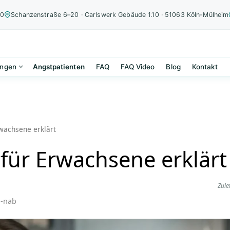
00
Schanzenstraße 6–20 · Carlswerk Gebäude 1.10 · 51063 Köln-Mülheim
ungen
Angstpatienten
FAQ
FAQ Video
Blog
Kontakt
wachsene erklärt
für Erwachsene erklärt
Zule
i-nab