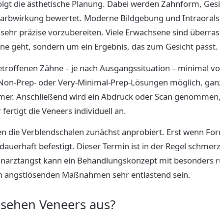
folgt die ästhetische Planung. Dabei werden Zahnform, Ges
rbwirkung bewertet. Moderne Bildgebung und Intraoralsc
ehr präzise vorzubereiten. Viele Erwachsene sind überras
ne geht, sondern um ein Ergebnis, das zum Gesicht passt.
troffenen Zähne – je nach Ausgangssituation – minimal vor
Non-Prep- oder Very-Minimal-Prep-Lösungen möglich, gan
mmer. Anschließend wird ein Abdruck oder Scan genommen
fertigt die Veneers individuell an.
n die Verblendschalen zunächst anprobiert. Erst wenn For
dauerhaft befestigt. Dieser Termin ist in der Regel schme
narztangst kann ein Behandlungskonzept mit besonders r
n angstlösenden Maßnahmen sehr entlastend sein.
 sehen Veneers aus?