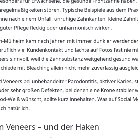
besonders für Erwachsene, die gesunde Frontzähne haben, 
regelmäßigkeiten stören. Typische Beispiele aus dem Praxi
hne nach einem Unfall, unruhige Zahnkanten, kleine Zahn
 guter Pflege fleckig oder unharmonisch wirken.
öln-Mülheim kam nach Jahren mit immer dunkler werdende
eruflich viel Kundenkontakt und lachte auf Fotos fast nie 
ers sinnvoll, weil die Zahnsubstanz weitgehend gesund wa
hiede mit Bleaching allein nicht mehr zuverlässig ausglei
 Veneers bei unbehandelter Parodontitis, aktiver Karies, 
der sehr großen Defekten, bei denen eine Krone stabiler w
d-Weiß wünscht, sollte kurz innehalten. Was auf Social Med
ch natürlich.
on Veneers – und der Haken