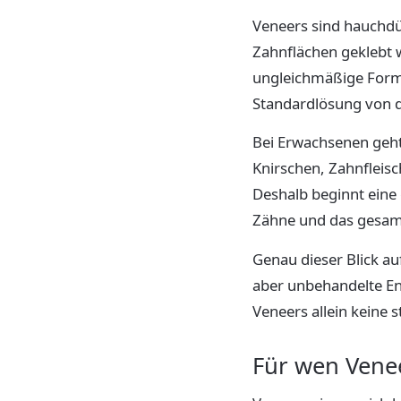
Veneers sind hauchdü
Zahnflächen geklebt 
ungleichmäßige Formen
Standardlösung von d
Bei Erwachsenen geht
Knirschen, Zahnfleis
Deshalb beginnt eine 
Zähne und das gesam
Genau dieser Blick a
aber unbehandelte E
Veneers allein keine s
Für wen Venee