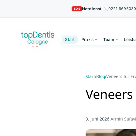
Notdienst
0221 669503
Start
Praxis
Team
Leist
Start
›
Blog
›
Veneers für Er
Veneers 
9. Juni 2026
·
Armin Safav