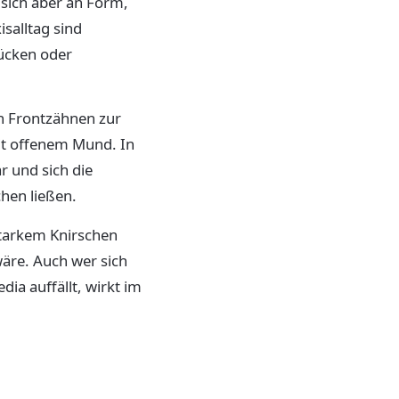
sich aber an Form,
salltag sind
lücken oder
n Frontzähnen zur
mit offenem Mund. In
r und sich die
chen ließen.
starkem Knirschen
äre. Auch wer sich
ia auffällt, wirkt im