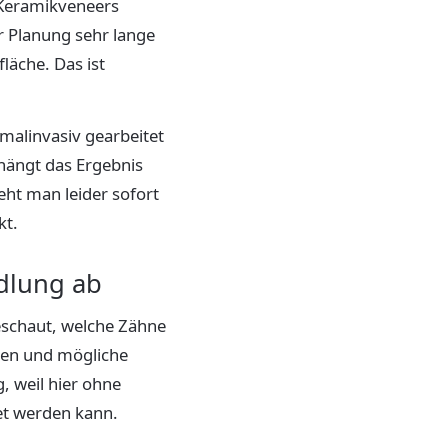
e Keramikveneers
r Planung sehr lange
läche. Das ist
malinvasiv gearbeitet
hängt das Ergebnis
eht man leider sofort
kt.
ndlung ab
eschaut, welche Zähne
ngen und mögliche
g, weil hier ohne
et werden kann.