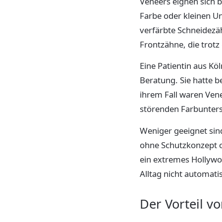
Veneers eignen sich 
Farbe oder kleinen Un
verfärbte Schneidezä
Frontzähne, die trotz
Eine Patientin aus K
Beratung. Sie hatte b
ihrem Fall waren Vene
störenden Farbuntersc
Weniger geeignet sind
ohne Schutzkonzept o
ein extremes Hollywoo
Alltag nicht automatis
Der Vorteil v