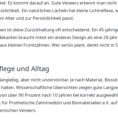
utet: Es kommt darauf an. Gute Veneers erkennt man nich
rlichkeit. Ein natürliches Lächeln hat kleine Lichtreflexe
m Alter und zur Persönlichkeit passt.
n ist diese Zurückhaltung oft entscheidend. Ein 45-jähriger
kanten braucht meist ein anderes Design als eine 28-jähri
us kleinen Frontzähnen. Wer seriös plant, denkt nicht in
flege und Alltag
anglebig, aber nicht unzerstörbar. Je nach Material, Bisssi
e halten. Wissenschaftliche Übersichten zeigen gute Langze
on über 90 Prozent nach 10 Jahren bei korrekt ausgewählt
 für Prothetische Zahnmedizin und Biomaterialien e.V. auf 
amischen Veneers.