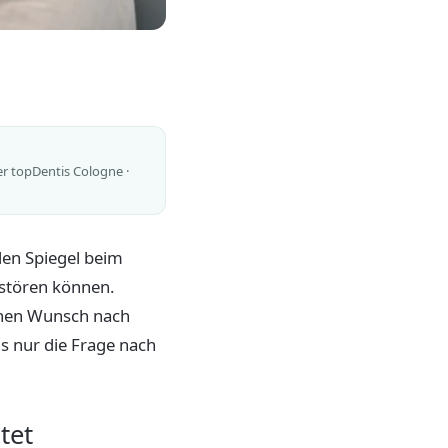
er topDentis Cologne ·
 den Spiegel beim
 stören können.
schen Wunsch nach
s nur die Frage nach
tet