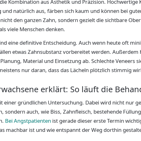
t die Kombination aus Ästhetik und Präzision. Hochwertig
g und natürlich aus, färben sich kaum und können bei gute
 nicht den ganzen Zahn, sondern gezielt die sichtbare Oberf
ls viele Menschen denken.
nd eine definitive Entscheidung. Auch wenn heute oft mini
 Fällen etwas Zahnsubstanz vorbereitet werden. Außerdem 
 Planung, Material und Einsetzung ab. Schlechte Veneers si
istens nur daran, dass das Lächeln plötzlich stimmig wir
rwachsene erklärt: So läuft die Beha
it einer gründlichen Untersuchung. Dabei wird nicht nur g
n, sondern auch, wie Biss, Zahnfleisch, bestehende Füllu
n.
Bei Angstpatienten
ist gerade dieser erste Termin wichti
was machbar ist und wie entspannt der Weg dorthin gestalt