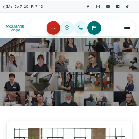
Mo–Do 7–20 · Fr 7–13
SOS
AKTUELLES, WISSENSWERTES & MEHR!
Unser Blog