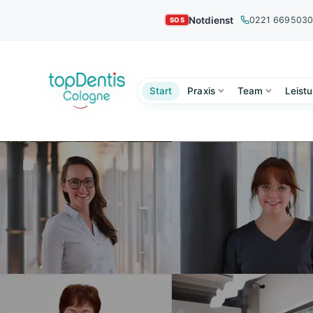
Notdienst
0221 669503
Start
Praxis
Team
Leist