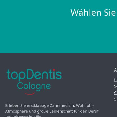
Wählen Sie
A
t
S
C
5
Erleben Sie erstklassige Zahnmedizin, Wohlfühl-
Atmosphäre und große Leidenschaft für den Beruf.
Ihr Zahnarzt in Köln.