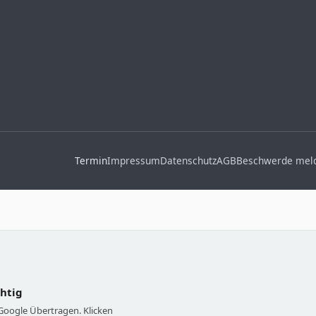
Termin
Impressum
Datenschutz
AGB
Beschwerde mel
chtig
 Google Übertragen. Klicken