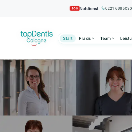
Notdienst
0221 669503
Start
Praxis
Team
Leist