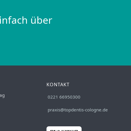
infach über
KONTAKT
ag
0221 66950300
praxis@topdentis-cologne.de