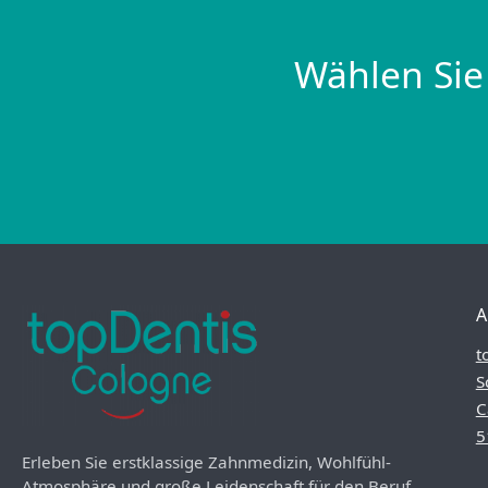
Wählen Sie
A
t
S
C
5
Erleben Sie erstklassige Zahnmedizin, Wohlfühl-
Atmosphäre und große Leidenschaft für den Beruf.