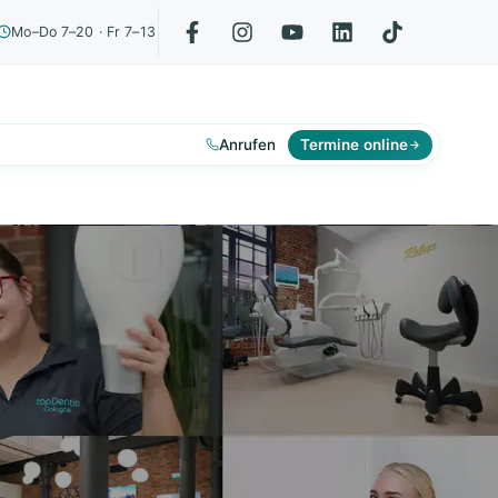
Mo–Do 7–20 · Fr 7–13
Anrufen
Termine online