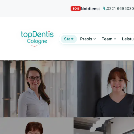
Notdienst
0221 669503
Start
Praxis
Team
Leist