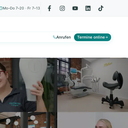
Mo–Do 7–20 · Fr 7–13
Anrufen
Termine online