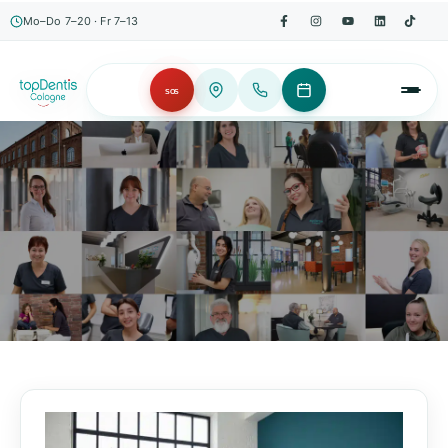
Mo–Do 7–20 · Fr 7–13
SOS
AKTUELLES, WISSENSWERTES & MEHR!
Unser Blog