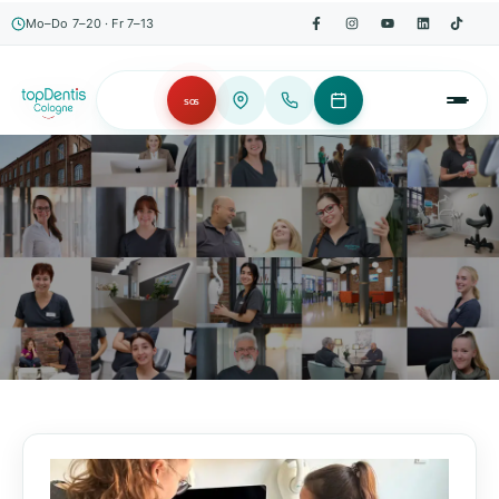
Mo–Do 7–20 · Fr 7–13
SOS
AKTUELLES, WISSENSWERTES & MEHR!
Unser Blog