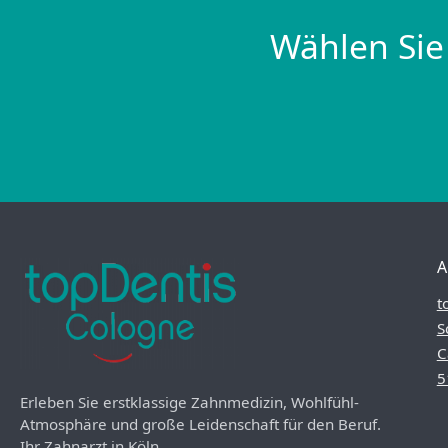
Wählen Sie
A
t
S
C
5
Erleben Sie erstklassige Zahnmedizin, Wohlfühl-
Atmosphäre und große Leidenschaft für den Beruf.
Ihr Zahnarzt in Köln.