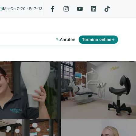
Mo–Do 7–20 · Fr 7–13
Anrufen
Termine online