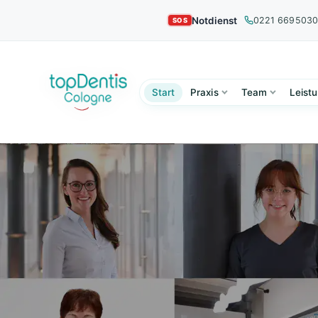
Notdienst
0221 669503
Start
Praxis
Team
Leist