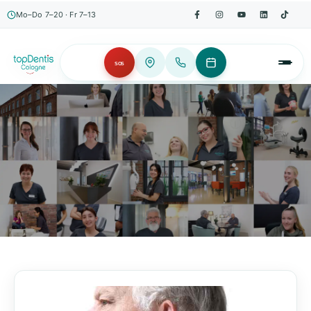
Mo–Do 7–20 · Fr 7–13
SOS
AKTUELLES, WISSENSWERTES & MEHR!
Unser Blog