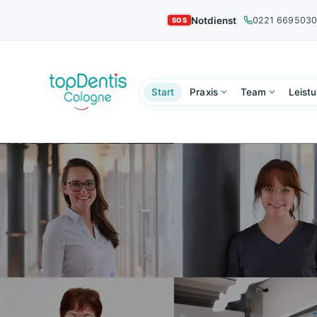
Notdienst
0221 669503
Start
Praxis
Team
Leist