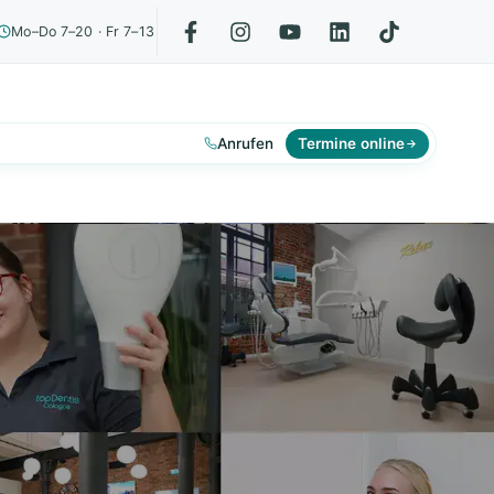
Mo–Do 7–20 · Fr 7–13
Anrufen
Termine online