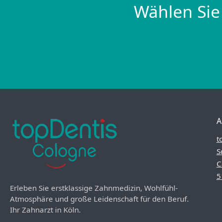
Wählen Sie
A
t
S
C
5
Erleben Sie erstklassige Zahnmedizin, Wohlfühl-
Atmosphäre und große Leidenschaft für den Beruf.
Ihr Zahnarzt in Köln.