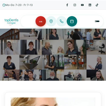
Mo–Do 7–20 · Fr 7–13
SOS
AKTUELLES, WISSENSWERTES & MEHR!
Unser Blog