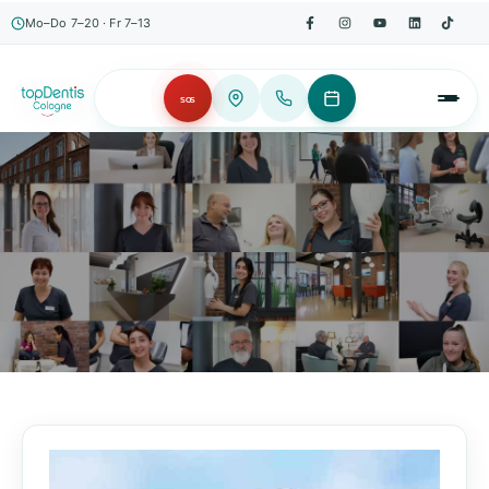
Mo–Do 7–20 · Fr 7–13
SOS
AKTUELLES, WISSENSWERTES & MEHR!
Unser Blog