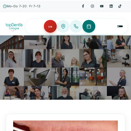
Mo–Do 7–20 · Fr 7–13
SOS
AKTUELLES, WISSENSWERTES & MEHR!
Unser Blog