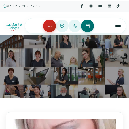
Mo–Do 7–20 · Fr 7–13
SOS
AKTUELLES, WISSENSWERTES & MEHR!
Unser Blog